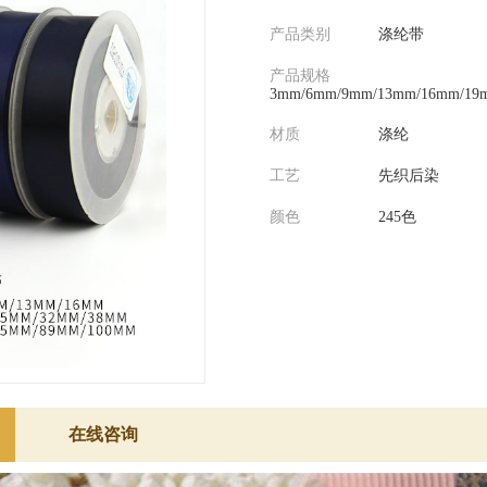
产品类别
涤纶带
产品规格
3mm/6mm/9mm/13mm/16mm/19
材质
涤纶
工艺
先织后染
颜色
245色
在线咨询